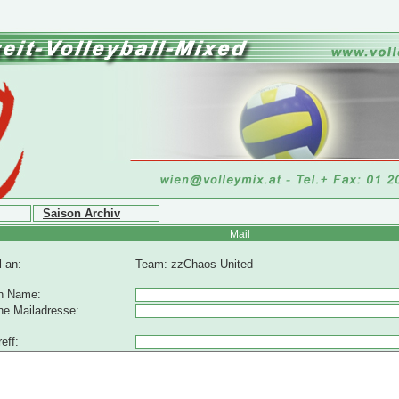
Saison Archiv
Mail
l an:
Team: zzChaos United
n Name:
ne Mailadresse:
eff: