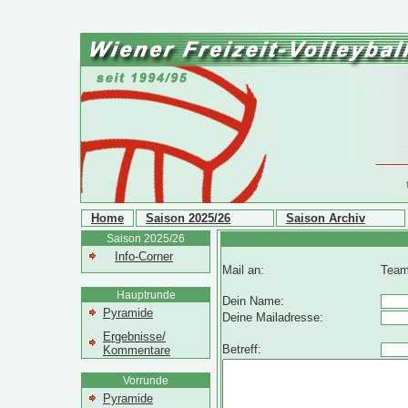
Home
Saison 2025/26
Saison Archiv
Saison 2025/26
Info-Corner
Mail an:
Team
Hauptrunde
Dein Name:
Pyramide
Deine Mailadresse:
Ergebnisse/
Betreff:
Kommentare
Vorrunde
Pyramide