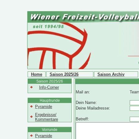
Home
Saison 2025/26
Saison Archiv
Saison 2025/26
Info-Corner
Mail an:
Team
Hauptrunde
Dein Name:
Pyramide
Deine Mailadresse:
Ergebnisse/
Betreff:
Kommentare
Vorrunde
Pyramide